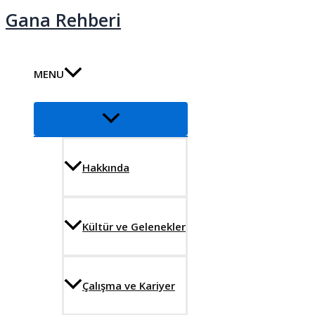
İçeriğe
Gana Rehberi
atla
MENU
Menu
düğmesi
Hakkında
Kültür ve Gelenekler
Çalışma ve Kariyer