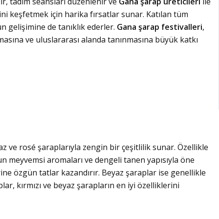
lır, tadım seansları düzenlenir ve
Gana şarap üreticileri
ile
ğini keşfetmek için harika fırsatlar sunar. Katılan tüm
n gelişimine de tanıklık ederler.
Gana şarap festivalleri
,
asına ve uluslararası alanda tanınmasına büyük katkı
z ve rosé şaraplarıyla zengin bir çeşitlilik sunar. Özellikle
un meyvemsi aromaları ve dengeli tanen yapısıyla öne
rine özgün tatlar kazandırır. Beyaz şaraplar ise genellikle
lar, kırmızı ve beyaz şarapların en iyi özelliklerini