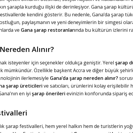
halkın şarapla kurduğu ilişki de derinleşiyor. Gana şarap kült
festivallerde kendini gösterir. Bu nedenle, Gana’da şarap tü
 dostluğun, paylaşmanın ve yeni deneyimlerin bir simgesi olar
anlarda ve
Gana şarap restoranları
nda bu kültürün izlerini ra
Nereden Alınır?
ak isteyenler için seçenekler oldukça geniştir. Yerel
şarap d
k mümkündür. Özellikle başkent Accra ve diğer büyük şehirle
knolojinin ilerlemesiyle
Gana’da şarap nereden alınır?
sorusu
a şarap üreticileri
ve satıcıları, ürünlerini kolay erişilebili
Gana’nın en iyi
şarap önerileri
evinizin konforunda sipariş edi
ivalleri
k şarap festivalleri, hem yerel halkın hem de turistlerin yoğu