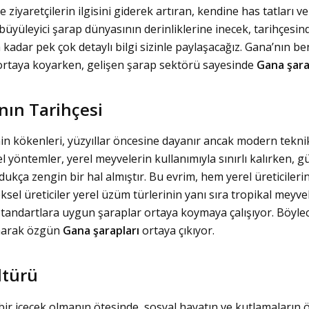
 ziyaretçilerin ilgisini giderek artıran, kendine has tatları 
üyüleyici şarap dünyasının derinliklerine inecek, tarihçesi
 kadar pek çok detaylı bilgi sizinle paylaşacağız. Gana’nın be
 ortaya koyarken, gelişen şarap sektörü sayesinde
Gana şara
nın Tarihçesi
n kökenleri, yüzyıllar öncesine dayanır ancak modern teknikl
l yöntemler, yerel meyvelerin kullanımıyla sınırlı kalırken
dukça zengin bir hal almıştır. Bu evrim, hem yerel üreticiler
ksel üreticiler yerel üzüm türlerinin yanı sıra tropikal mey
ı standartlara uygun şaraplar ortaya koymaya çalışıyor. Böyle
narak özgün
Gana şarapları
ortaya çıkıyor.
ltürü
ir içecek olmanın ötesinde, sosyal hayatın ve kutlamaların ö