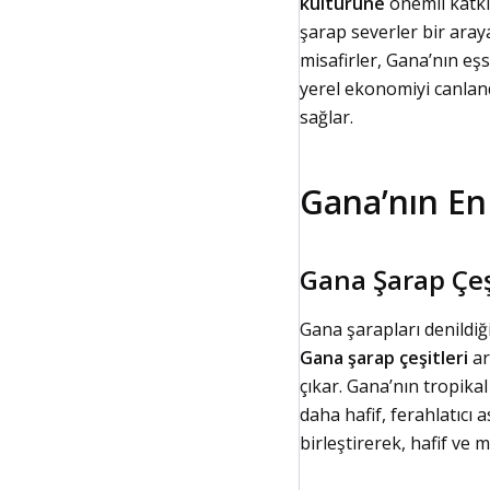
kültürüne
önemli katkıl
şarap severler bir araya
misafirler, Gana’nın eş
yerel ekonomiyi canlan
sağlar.
Gana’nın En 
Gana Şarap Çeş
Gana şarapları denildiği
Gana şarap çeşitleri
ar
çıkar. Gana’nın tropikal
daha hafif, ferahlatıcı a
birleştirerek, hafif ve m