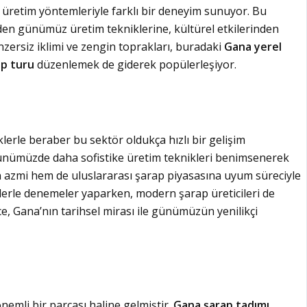
ve üretim yöntemleriyle farklı bir deneyim sunuyor. Bu
nden günümüz üretim tekniklerine, kültürel etkilerinden
nzersiz iklimi ve zengin toprakları, buradaki
Gana yerel
p turu
düzenlemek de giderek popülerleşiyor.
erle beraber bu sektör oldukça hızlı bir gelişim
, günümüzde daha sofistike üretim teknikleri benimsenerek
in azmi hem de uluslararası şarap piyasasına uyum süreciyle
velerle denemeler yaparken, modern şarap üreticileri de
ce, Gana’nın tarihsel mirası ile günümüzün yenilikçi
nemli bir parçası haline gelmiştir.
Gana şarap tadımı